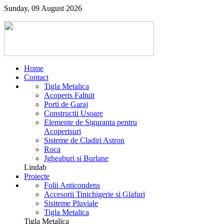
Sunday, 09 August 2026
Home
Contact
Tigla Metalica
Acoperis Faltuit
Porti de Garaj
Constructii Usoare
Elemente de Siguranta pentru
Acoperisuri
Sisteme de Cladiri Astron
Roca
Jgheaburi si Burlane
Lindab
Proiecte
Folii Anticondens
Accesorii Tinichigerie si Glafuri
Sisiteme Pluviale
Tigla Metalica
Tigla Metalica