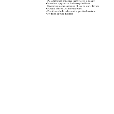
• Protectie totala impotriva insectelor, zi si noapte
• Materialul tip plasa nu limiteaza privelistea
• Operare rapida si usoara prin glisare pe sinele laterale
• Material rezistent, usor de intretinut
• Permite deschiderea ferestrei in pozitia de aerisire
• Model cu operare manuala