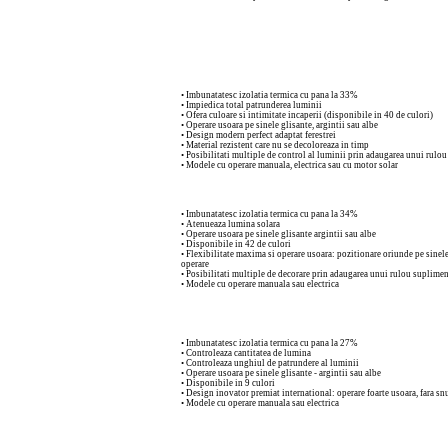
• Imbunatatesc izolatia termica cu pana la 33%
• Impiedica total patrunderea luminii
• Ofera culoare si intimitate incaperii (disponibile in 40 de culori)
• Operare usoara pe sinele glisante, argintii sau albe
• Design modern perfect adaptat ferestrei
• Material rezistent care nu se decoloreaza in timp
• Posibilitati multiple de control al luminii prin adaugarea unui rulo
• Modele cu operare manuala, electrica sau cu motor solar
• Imbunatatesc izolatia termica cu pana la 34%
• Atenueaza lumina solara
• Operare usoara pe sinele glisante argintii sau albe
• Disponibile in 42 de culori
• Flexibilitate maxima si operare usoara: pozitionare oriunde pe sinel
operare
• Posibilitati multiple de decorare prin adaugarea unui rulou suplimen
• Modele cu operare manuala sau electrica
• Imbunatatesc izolatia termica cu pana la 27%
• Controleaza cantitatea de lumina
• Controleaza unghiul de patrundere al luminii
• Operare usoara pe sinele glisante - argintii sau albe
• Disponibile in 9 culori
• Design inovator premiat international: operare foarte usoara, fara sn
• Modele cu operare manuala sau electrica