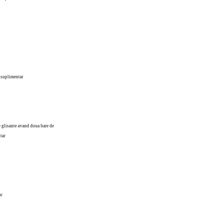
u suplimentar
e glisante avand doua bare de
tar
ur