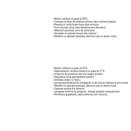
• Reduc caldura cu pana la 90%
• Creeaza un efect de umbrire placut, fara a obtura lumina
• Permite o vizibilitate buna spre exterior
• Este eficient chiar daca fereastra este deschisa
• Material rezistent, usor de intretinut
• Instalare si operare usoare din interior
• Modele cu operare manuala, electrica sau cu motor solar
• Reduc caldura cu pana la 95%
• Imbunatatesc izolatia termica cu pana la 27%
• 6 functii de protectie intr-un singur produs
• Impiedica total patrunderea luminii
• Izoleaza termic si fonic;
• protejeaza fereastra de intemperii si de actiuni mecanice provocate
• Modele cu operare manuala, electrica sau cu motor solar
• Operare usoara din interior
• integrare estetica in acoperis: design premiat international
• Priveliste garantata, cand roleta nu este folosita