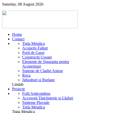
Saturday, 08 August 2026
Home
Contact
Tigla Metalica
Acoperis Faltuit
Porti de Garaj
Constructii Usoare
Elemente de Siguranta pentru
Acoperisuri
Sisteme de Cladiri Astron
Roca
Jgheaburi si Burlane
Lindab
Proiecte
Folii Anticondens
Accesorii Tinichigerie si Glafuri
Sisiteme Pluviale
Tigla Metalica
Tigla Metalica