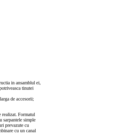
ructia in ansamblul ei,
potriveasca tinutei
larga de accesorii;
 realizat. Formatul
ru sarpantele simple
uri prevazute cu
imbinare cu un canal