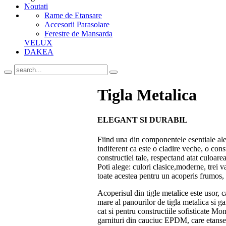
Noutati
Rame de Etansare
Accesorii Parasolare
Ferestre de Mansarda
VELUX
DAKEA
Tigla Metalica
ELEGANT SI DURABIL
Fiind una din componentele esentiale ale 
indiferent ca este o cladire veche, o con
constructiei tale, respectand atat culoarea,
Poti alege: culori clasice,moderne, trei v
toate acestea pentru un acoperis frumos, e
Acoperisul din tigle metalice este usor, 
mare al panourilor de tigla metalica si ga
cat si pentru constructiile sofisticate M
garnituri din cauciuc EPDM, care etansei