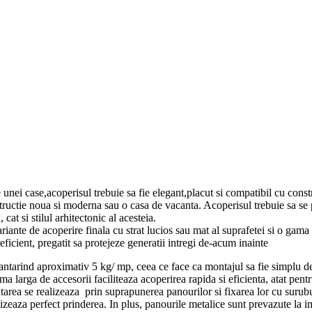
unei case,acoperisul trebuie sa fie elegant,placut si compatibil cu const
structie noua si moderna sau o casa de vacanta. Acoperisul trebuie sa se 
 cat si stilul arhitectonic al acesteia.
ariante de acoperire finala cu strat lucios sau mat al suprafetei si o gama 
ficient, pregatit sa protejeze generatii intregi de-acum inainte
cantarind aproximativ 5 kg/ mp, ceea ce face ca montajul sa fie simplu de
ma larga de accesorii faciliteaza acoperirea rapida si eficienta, atat pent
ontarea se realizeaza prin suprapunerea panourilor si fixarea lor cu surub
zeaza perfect prinderea. In plus, panourile metalice sunt prevazute la 