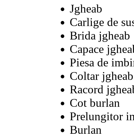
Jgheab
Carlige de su
Brida jgheab
Capace jghea
Piesa de imbi
Coltar jgheab 
Racord jghea
Cot burlan
Prelungitor i
Burlan