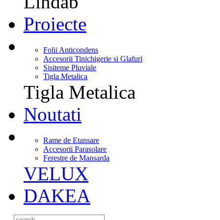
Lindab
Proiecte
Folii Anticondens
Accesorii Tinichigerie si Glafuri
Sisiteme Pluviale
Tigla Metalica
Tigla Metalica
Noutati
Rame de Etansare
Accesorii Parasolare
Ferestre de Mansarda
VELUX
DAKEA