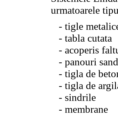
urmatoarele tipur
- tigle metalic
- tabla cutata
- acoperis falt
- panouri san
- tigla de beto
- tigla de argi
- sindrile
- membrane