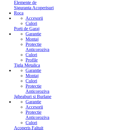
Elemente de
Siguranta Acoperisuri
Roca
Accesorii
Culori
Porti de Garaj
Garantie
Montaj
Protectie
Anticoroziva
Culori
Profile
Tigla Metalica
Garantie
Montaj
Culori
Protectie
Anticoroziva
Jgheaburi si Burlane
Garantie
Accesorii
Protectie
Anticoroziva
Culori
Acoperis Faltuit