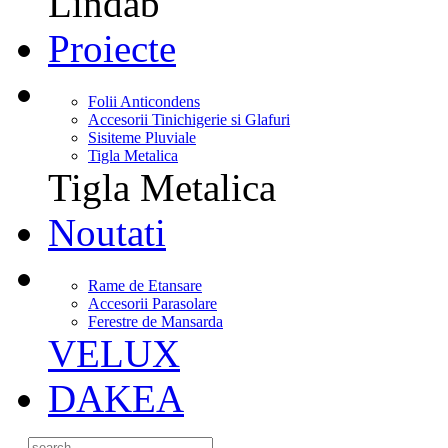
Lindab
Proiecte
Folii Anticondens
Accesorii Tinichigerie si Glafuri
Sisiteme Pluviale
Tigla Metalica
Tigla Metalica
Noutati
Rame de Etansare
Accesorii Parasolare
Ferestre de Mansarda
VELUX
DAKEA