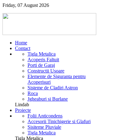
Friday, 07 August 2026
Home
Contact
Tigla Metalica
Acoperis Faltuit
Porti de Garaj
Constructii Usoare
Elemente de Siguranta pentru
Acoperisuri
Sisteme de Cladiri Astron
Roca
Jgheaburi si Burlane
Lindab
Proiecte
Folii Anticondens
Accesorii Tinichigerie si Glafuri
Sisiteme Pluviale
Tigla Metalica
Tigla Metalica