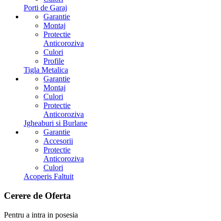
Porti de Garaj
Garantie
Montaj
Protectie
Anticoroziva
Culori
Profile
Tigla Metalica
Garantie
Montaj
Culori
Protectie
Anticoroziva
Jgheaburi si Burlane
Garantie
Accesorii
Protectie
Anticoroziva
Culori
Acoperis Faltuit
Cerere
de Oferta
Pentru a intra in posesia