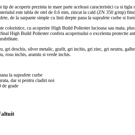
t tip de acoperis prezinta in mare parte aceleasi caracteristici ca si tigla 
Materialul este tabla de otel de 0.6 mm, zincat la cald (ZN 350 g/mp) fii
fete, de la sarpante simple cu linii drepte pana la suprafete curbe si for
te coloristice, cu acoperire High Build Poliester lucioasa sau mata, plu
ul final High Build Poliester confera acoperisului o excelenta protectie an
rabilitate.
 gri deschis, silver metalic, grafit, gri inchis, gri zinc, gri neutru, galb
u, rosu inchis, aramiu si verde inchis.
 pana la suprafete curbe
rata, dar si pentru cladiri noi
90 de grade
altuit