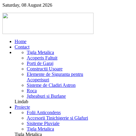
Saturday, 08 August 2026
Home
Contact
Tigla Metalica
Acoperis Faltuit
Porti de Garaj
Constructii Usoare
Elemente de Siguranta pentru
Acoperisuri
Sisteme de Cladiri Astron
Roca
Jgheaburi si Burlane
Lindab
Proiecte
Folii Anticondens
Accesorii Tinichigerie si Glafuri
Sisiteme Pluviale
Tigla Metalica
Tigla Metalica