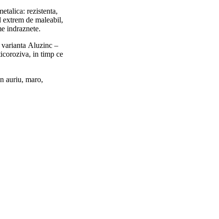
metalica: rezistenta,
nd extrem de maleabil,
me indraznete.
s varianta Aluzinc –
ticoroziva, in timp ce
en auriu, maro,