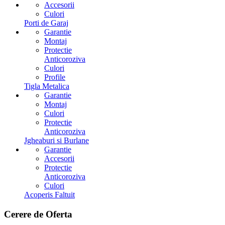
Accesorii
Culori
Porti de Garaj
Garantie
Montaj
Protectie
Anticoroziva
Culori
Profile
Tigla Metalica
Garantie
Montaj
Culori
Protectie
Anticoroziva
Jgheaburi si Burlane
Garantie
Accesorii
Protectie
Anticoroziva
Culori
Acoperis Faltuit
Cerere
de Oferta