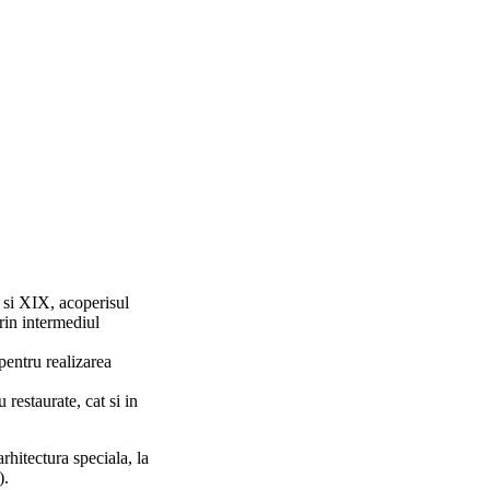
I si XIX, acoperisul
prin intermediul
pentru realizarea
 restaurate, cat si in
arhitectura speciala, la
).