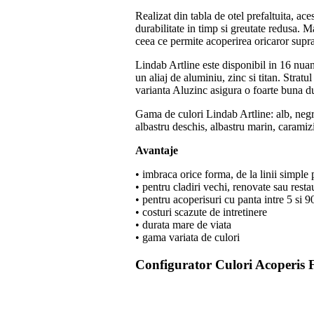
Realizat din tabla de otel prefaltuita, aces
durabilitate in timp si greutate redusa. 
ceea ce permite acoperirea oricaror supra
Lindab Artline este disponibil in 16 nuan
un aliaj de aluminiu, zinc si titan. Strat
varianta Aluzinc asigura o foarte buna du
Gama de culori Lindab Artline: alb, negru,
albastru deschis, albastru marin, caramizi
Avantaje
• imbraca orice forma, de la linii simple
• pentru cladiri vechi, renovate sau restau
• pentru acoperisuri cu panta intre 5 si 
• costuri scazute de intretinere
• durata mare de viata
• gama variata de culori
Configurator
Culori Acoperis F