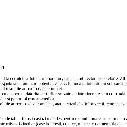
TE
atat la cerintele arhitecturii moderne, cat si la arhitectura secolelor XVII
eleganta si cu un mare potential estetic.Tehnica faltului dublu si fixarea 
ltuit o solutie armonioasa si completa.
 cu economia datorita costurilor scazute de intretinere, este recomanda 
 dar si pentru placarea peretilor.
olutie armonioasa si completa, atat in cazul cladirilor vechi, renovate sau
ica de tabla, folosita astazi mai ales pentru reconditionarea caselor cu o 
structive distinctive (case boieresti, conace, muzee, case memoriale etc.